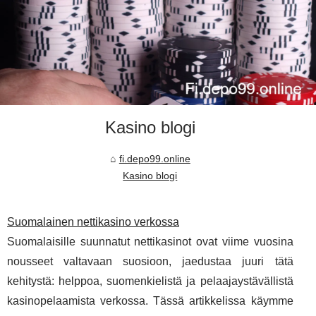
Kasino blogi
fi.depo99.online
Kasino blogi
Suomalainen nettikasino verkossa
Suomalaisille suunnatut nettikasinot ovat viime vuosina
nousseet valtavaan suosioon, jaedustaa juuri tätä
kehitystä: helppoa, suomenkielistä ja pelaajaystävällistä
kasinopelaamista verkossa. Tässä artikkelissa käymme